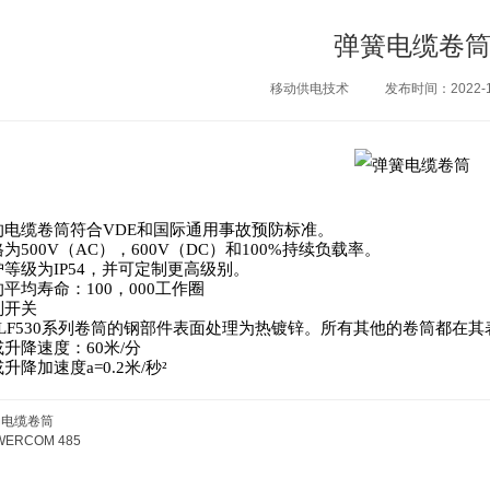
弹簧电缆卷
移动供电技术
发布时间：2022-1
的电缆卷筒符合VDE和国际通用事故预防标准。
为500V（AC），600V（DC）和100%持续负载率。
等级为IP54，并可定制更高级别。
平均寿命：100，000工作圈
制开关
6-VLF530系列卷筒的钢部件表面处理为热镀锌。所有其他的卷筒都在
升降速度：60米/分
降加速度a=0.2米/秒²
动电缆卷筒
WERCOM 485