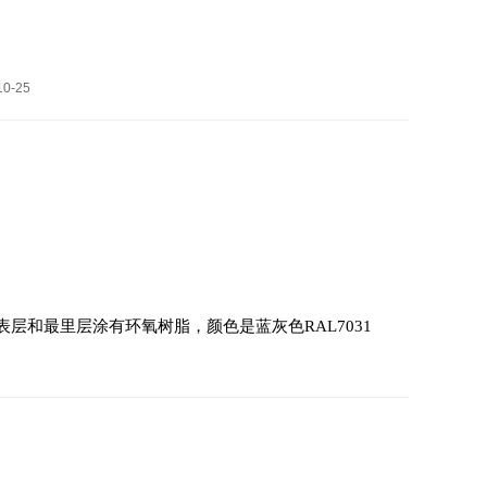
筒
0-25
其表层和最里层涂有环氧树脂，颜色是蓝灰色RAL7031