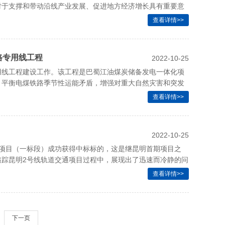
对于支撑和带动沿线产业发展、促进地方经济增长具有重要意
查看详情>>
路专用线工程
2022-10-25
用线工程建设工作。该工程是巴蜀江油煤炭储备发电一体化项
，平衡电煤铁路季节性运能矛盾，增强对重大自然灾害和突发
查看详情>>
2022-10-25
程项目（一标段）成功获得中标标的，这是继昆明首期项目之
追踪昆明2号线轨道交通项目过程中，展现出了迅速而冷静的问
祝愿威斯翰日后在更多地区市场扩大战果，同时威斯翰人不应
查看详情>>
一个又一个的成功，取得更多的胜利，惟是勉之。
下一页