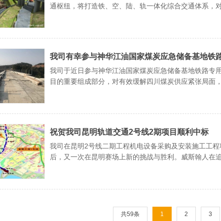
通枢纽，将打造铁、空、陆、轨一体化综合交通体系，
义和作用。
我司有幸参与神华江油国家煤炭应急储备基地铁
我司于近日参与神华江油国家煤炭应急储备基地铁路专
目的重要组成部分，对有效缓解四川煤炭供应紧张局面
事件的应对能力，促进地区经济发展具有重要意义。
祝贺我司昆明轨道交通2号线2期项目顺利中标
我司在昆明2号线二期工程机电设备采购及安装施工工
后，又一次在昆明赛场上新的挑战与胜利。威斯翰人在
题应对能力，遇到困难各个击破，最终顺利中标。在此
忽视对专业知识的不断学习与不断创新，以实力来获取
共59条
1
2
3