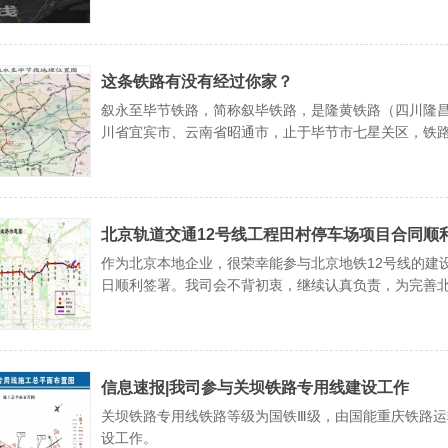
这条铁路有没有经过你家？
叙永至毕节铁路，简称叙毕铁路，是隆黄铁路（四川隆
川省宜宾市、云南省昭通市，止于毕节市七星关区，铁路全长1
座、隧道12座。 该铁路等级为I级，从功能定位为客货
北京轨道交通12号线工程田村停车场项目合同顺
作为北京本地企业，很荣幸能参与北京地铁12号线的建
日顺利签署。我司会不背初衷，继续认真负责，为完善
发展贡献自己的绵薄之力。
信息速报|我司参与关坝铁路专用线建设工作
关坝铁路专用线铁路等级为国铁Ⅲ级，由国能重庆铁路运输
设工作。