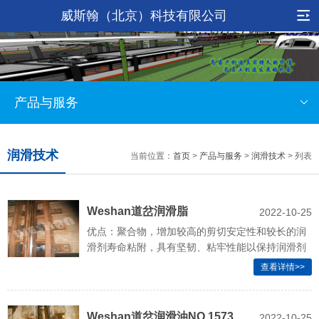
威斯翰（北京）科技有限公司
产品与服务
润滑技术
当前位置：
首页
>
产品与服务
>
润滑技术
> 列表
Weshan道岔润滑脂
2022-10-25
优点：聚合物，增加较高的剪切安定性和较长的润
NO.2573（W）
滑剂寿命粘附，具有坚韧、粘牢性能以保持润滑剂
在原位，摆脱水和污染物的浸染
查看详情>>
Weshan道岔润滑油NO.1573
2022-10-25