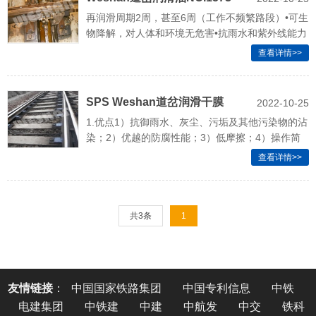
再润滑周期2周，甚至6周（工作不频繁路段）•可生
物降解，对人体和环境无危害•抗雨水和紫外线能力
强•干膜喷剂使用方便，抗污染能力强
查看详情>>
SPS Weshan道岔润滑干膜
2022-10-25
1.优点1）抗御雨水、灰尘、污垢及其他污染物的沾
NO.3573
染；2）优越的防腐性能；3）低摩擦；4）操作简
单，符合人体工程系设计，喷涂或涂抹均可；
查看详情>>
共3条
1
友情链接
：
中国国家铁路集团
中国专利信息
中铁
电建集团
中铁建
中建
中航发
中交
铁科