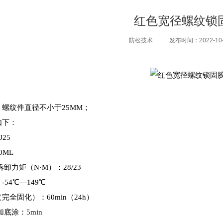
红色宽径螺纹锁
防松技术
发布时间：2022-10-
螺纹件直径不小于25MM；
如下：
25
0ML
卸力矩（N·M）：28/23
54℃—149℃
完全固化）：60min（24h）
加底涂：5min