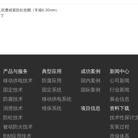
L双叠锁紧防松垫圈（常规6-30mm）
有了
产品与服务
典型应用
成功案例
新闻中心
移动供电技术
防腐应用
国内案例
公司新闻
固定技术
固定系统
国际案例
行业新闻
防腐技术
移动供电系统
展会信息
润滑技术
维保系统
项目信息
资料下载
防松技术
技术性探讨
被动防火技术
安装过程
BIM应用技术
质保体系